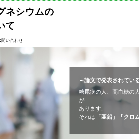
グネシウムの
いて
お問い合わせ
～論文で発表されてい
糖尿病の人、高血糖の
が
あります。
それは
「亜鉛」「クロ