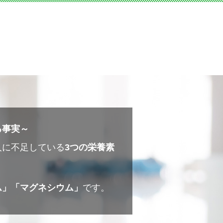
る事実～
人に不足している
3つの栄養素
ム」「マグネシウム」
です。